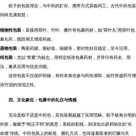
粽子的包装理念，与中药的贮存、携带方式异曲同工。古代中药包装
同样充满智慧：
植物性包装
：直接用荷叶、竹叶、桑叶等包裹药材，如“荷叶丸”用荷叶包
裹丸药，既防潮又增添药效。
器物包装
：陶瓷药罐、紫砂壶、锡罐等，密封性好且稳定，至今沿用。
纸包装
：尤以“青囊”为标志，用特定纸张包裹药材，并常印有药名、用
法，兼具实用与信息功能。
这些包装不仅保护药物，有时本身也参与药性调和，如竹筒盛药可增
添竹沥的清润之性。
四、文化象征：包裹中的礼仪与情感
无论是粽子还是中药包，其包装都超越了实用范畴。粽子棱角分明的
外形，被赋予“刚正不阿”的寓意；系粽的彩线，则演化出辟邪纳吉的“长
命缕”传统。中药包装上的标签、捆扎方式，也传递着医者的叮嘱与关