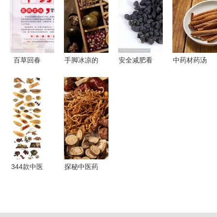
赶跨越开启
中药材产业
视觉记忆与
新时代征程
的绿色先锋
实用汇编
百草回春
手脚冰凉的
安全减肥看
中药材药汤
中国风中药
你有救了，
中药 传统
千年智慧的
文化海报的
学会这些中
智慧与现代
健康馈赠
千年魅力
医妙招，温
健康的融合
暖整个冬天
344款中医
探秘中医药
药铺草本植
宝库 高清
物中药集合
中药材图片
养生中草药
素材的艺术