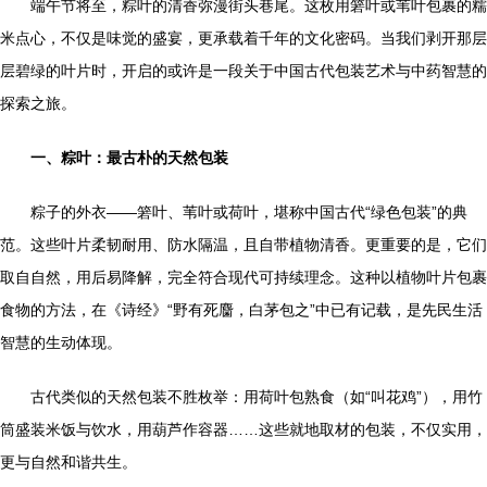
端午节将至，粽叶的清香弥漫街头巷尾。这枚用箬叶或苇叶包裹的糯
米点心，不仅是味觉的盛宴，更承载着千年的文化密码。当我们剥开那层
层碧绿的叶片时，开启的或许是一段关于中国古代包装艺术与中药智慧的
探索之旅。
一、粽叶：最古朴的天然包装
粽子的外衣——箬叶、苇叶或荷叶，堪称中国古代“绿色包装”的典
范。这些叶片柔韧耐用、防水隔温，且自带植物清香。更重要的是，它们
取自自然，用后易降解，完全符合现代可持续理念。这种以植物叶片包裹
食物的方法，在《诗经》“野有死麕，白茅包之”中已有记载，是先民生活
智慧的生动体现。
古代类似的天然包装不胜枚举：用荷叶包熟食（如“叫花鸡”），用竹
筒盛装米饭与饮水，用葫芦作容器……这些就地取材的包装，不仅实用，
更与自然和谐共生。