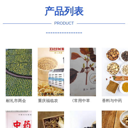
产品列表
PRODUCT
----------------
献礼市两会
重庆福临农
《常用中草
香料与中药
定南以中药
产品开发有
药图谱》
镜头下的味
产业为引
限责任公司
——文革时
觉美学与草
擎，奋力追
深耕果蔬与
期的中医药
本智慧