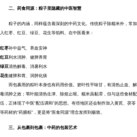
二、药食同源：粽子里隐藏的中医智慧
粽子的内涵，同样蕴含着深刻的中药文化。传统粽子除糯米外，常加
入红枣、红豆、绿豆、花生等馅料。在中医看来：
红枣
补中益气、养血安神
红豆
利水消肿、健脾养胃
绿豆
清热解毒、消暑利水
花生
健脾和胃、润肺化痰
而包裹用的粽叶本身也有药用价值。箬叶性平味甘，有清热止血、解
毒消肿之效；苇叶能清热生津、除烦止呕。糯米虽黏滞，但与这些食材配
伍，正体现了中医“配伍调和”的思想。有些地区还会制作加入黄芪、茯苓
等药材的“药膳粽”，更是将“医食同源”理念发挥到极致。
三、从包裹到包裹：中药的包装艺术