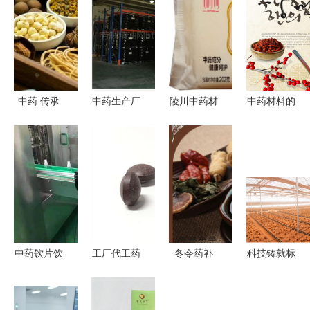
中药 传承
中药生产厂
陵川中药材
中药材料的
千年的自然
家招商策略
天然药库的
神奇功效与
智慧
与品牌型号
瑰宝与传承
前景 中药
全解析
原材料背后
的瑰宝
中药饮片饮
工厂代工药
冬令药补
科技铸就标
品代加工
食同源中药
有“膏”招 中
准，标准赢
现代中药的
提取物压片
药膏方的养
得信赖——