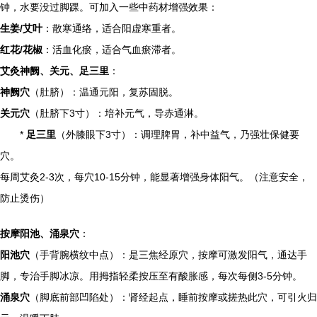
钟，水要没过脚踝。可加入一些中药材增强效果：
生姜/艾叶
：散寒通络，适合阳虚寒重者。
红花/花椒
：活血化瘀，适合气血瘀滞者。
艾灸神阙、关元、足三里
：
神阙穴
（肚脐）：温通元阳，复苏固脱。
关元穴
（肚脐下3寸）：培补元气，导赤通淋。
*
足三里
（外膝眼下3寸）：调理脾胃，补中益气，乃强壮保健要
穴。
每周艾灸2-3次，每穴10-15分钟，能显著增强身体阳气。（注意安全，
防止烫伤）
按摩阳池、涌泉穴
：
阳池穴
（手背腕横纹中点）：是三焦经原穴，按摩可激发阳气，通达手
脚，专治手脚冰凉。用拇指轻柔按压至有酸胀感，每次每侧3-5分钟。
涌泉穴
（脚底前部凹陷处）：肾经起点，睡前按摩或搓热此穴，可引火归