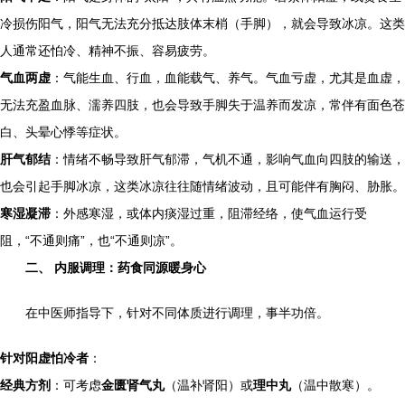
冷损伤阳气，阳气无法充分抵达肢体末梢（手脚），就会导致冰凉。这类
人通常还怕冷、精神不振、容易疲劳。
气血两虚
：气能生血、行血，血能载气、养气。气血亏虚，尤其是血虚，
无法充盈血脉、濡养四肢，也会导致手脚失于温养而发凉，常伴有面色苍
白、头晕心悸等症状。
肝气郁结
：情绪不畅导致肝气郁滞，气机不通，影响气血向四肢的输送，
也会引起手脚冰凉，这类冰凉往往随情绪波动，且可能伴有胸闷、胁胀。
寒湿凝滞
：外感寒湿，或体内痰湿过重，阻滞经络，使气血运行受
阻，“不通则痛”，也“不通则凉”。
二、 内服调理：药食同源暖身心
在中医师指导下，针对不同体质进行调理，事半功倍。
针对阳虚怕冷者
：
经典方剂
：可考虑
金匮肾气丸
（温补肾阳）或
理中丸
（温中散寒）。