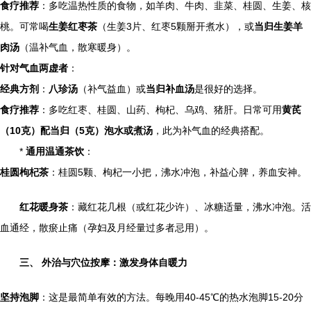
食疗推荐
：多吃温热性质的食物，如羊肉、牛肉、韭菜、桂圆、生姜、核
桃。可常喝
生姜红枣茶
（生姜3片、红枣5颗掰开煮水），或
当归生姜羊
肉汤
（温补气血，散寒暖身）。
针对气血两虚者
：
经典方剂
：
八珍汤
（补气益血）或
当归补血汤
是很好的选择。
食疗推荐
：多吃红枣、桂圆、山药、枸杞、乌鸡、猪肝。日常可用
黄芪
（10克）配当归（5克）泡水或煮汤
，此为补气血的经典搭配。
*
通用温通茶饮
：
桂圆枸杞茶
：桂圆5颗、枸杞一小把，沸水冲泡，补益心脾，养血安神。
红花暖身茶
：藏红花几根（或红花少许）、冰糖适量，沸水冲泡。活
血通经，散瘀止痛（孕妇及月经量过多者忌用）。
三、 外治与穴位按摩：激发身体自暖力
坚持泡脚
：这是最简单有效的方法。每晚用40-45℃的热水泡脚15-20分