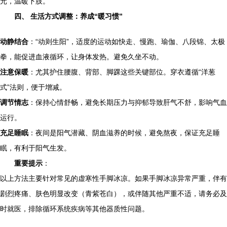
元，温暖下肢。
四、 生活方式调整：养成“暖习惯”
动静结合
：“动则生阳”，适度的运动如快走、慢跑、瑜伽、八段锦、太极
拳，能促进血液循环，让身体发热。避免久坐不动。
注意保暖
：尤其护住腰腹、背部、脚踝这些关键部位。穿衣遵循“洋葱
式”法则，便于增减。
调节情志
：保持心情舒畅，避免长期压力与抑郁导致肝气不舒，影响气血
运行。
充足睡眠
：夜间是阳气潜藏、阴血滋养的时候，避免熬夜，保证充足睡
眠，有利于阳气生发。
重要提示
：
以上方法主要针对常见的虚寒性手脚冰凉。如果手脚冰凉异常严重，伴有
剧烈疼痛、肤色明显改变（青紫苍白），或伴随其他严重不适，请务必及
时就医，排除循环系统疾病等其他器质性问题。