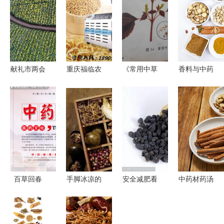
献礼市两会
重庆福临农
《常用中草
香料与中药
定南以中药
产品开发有
药图谱》
镜头下的味
产业为引
限责任公司
——文革时
觉美学与草
擎，奋力追
深耕果蔬与
期的中医药
本智慧
赶跨越开启
中药材产业
视觉记忆与
新时代征程
的绿色先锋
实用汇编
百草回春
手脚冰凉的
安全减肥看
中药材药汤
中国风中药
你有救了，
中药 传统
千年智慧的
文化海报的
学会这些中
智慧与现代
健康馈赠
千年魅力
医妙招，温
健康的融合