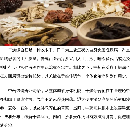
干燥综合征是一种以眼干、口干为主要症状的自身免疫性疾病，严重
影响患者的生活质量。传统西医治疗多采用人工泪液、唾液替代品或免疫
抑制剂，但常伴有副作用或治标不治本。相比之下，中药在治疗干燥综合
征方面展现出独特优势，其关键在于整体调节、个体化治疗和副作用少。
中药强调辨证论治，从整体调节身体机能。干燥综合征在中医理论中
多归因于阴虚津亏、气血不足或湿热内蕴。通过使用滋阴润燥的药材如沙
参、麦冬、石斛，以及补气养血的黄芪、当归，中药能从根本上改善津液
生成和分布，缓解干燥症状。例如，沙参麦冬汤可有效滋润肺胃，促进唾
液分泌。